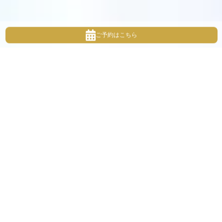
ご予約はこちら
About
スタジオについて
ナチュラルだけど、特別。そんな空間づくりを目指していま
す。
おしゃれなカフェのような
アンティークとドライフラワーがたっぷりの素敵な空間で、
素敵なひと時を過ごしませんか？
お宮参りから七五三、バースデー、成人式、
生まれてから成長の過程を大切な一冊に。