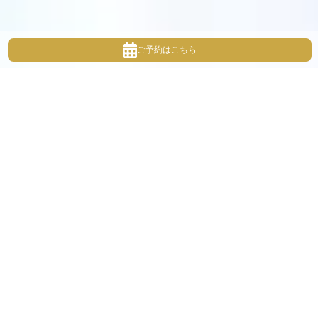
ご予約はこちら
About
スタジオについて
ナチュラルだけど、特別。そんな空間づくりを目指していま
す。
おしゃれなカフェのような
アンティークとドライフラワーがたっぷりの素敵な空間で、
素敵なひと時を過ごしませんか？
お宮参りから七五三、バースデー、成人式、
生まれてから成長の過程を大切な一冊に。